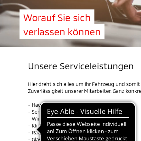
Worauf Sie sich
verlassen können
Unsere Serviceleistungen
Hier dreht sich alles um Ihr Fahrzeug und somi
Zuverlässigkeit unserer Mitarbeiter. Ganz konkr
- Haupt-/Abgasuntersuchung
- Servicetermin
- Winter-Kompletträder
- Klimawartung
- Rädereinlagerung
- Glasreparatur