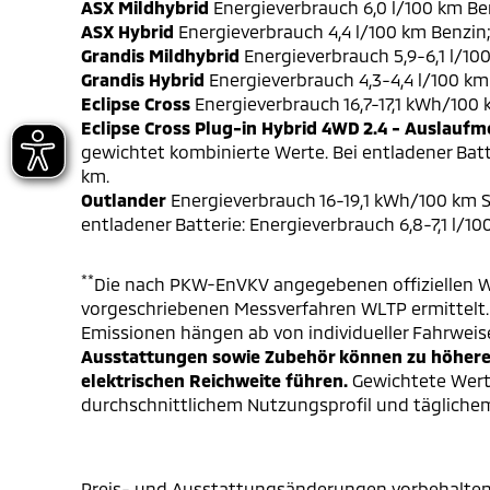
ASX Mildhybrid
Energieverbrauch 6,0 l/100 km Be
ASX Hybrid
Energieverbrauch 4,4 l/100 km Benzin
Grandis Mildhybrid
Energieverbrauch 5,9-6,1 l/10
Grandis Hybrid
Energieverbrauch 4,3-4,4 l/100 km
Eclipse Cross
Energieverbrauch 16,7-17,1 kWh/100
Eclipse Cross Plug-in Hybrid 4WD 2.4 - Auslaufm
gewichtet kombinierte Werte. Bei entladener Batt
km.
Outlander
Energieverbrauch 16-19,1 kWh/100 km S
entladener Batterie: Energieverbrauch 6,8-7,1 l/1
**
Die nach PKW-EnVKV angegebenen offiziellen W
vorgeschriebenen Messverfahren WLTP ermittelt. D
Emissionen hängen ab von individueller Fahrweis
Ausstattungen sowie Zubehör können zu höheren
elektrischen Reichweite führen.
Gewichtete Werte
durchschnittlichem Nutzungsprofil und täglichem
Preis- und Ausstattungsänderungen vorbehalten