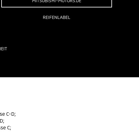
MITSUBISHI-MOTORS.DE
REIFENLABEL
EIT
se C-D;
D;
se C;