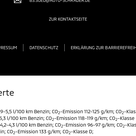
BS.SUED@AUTO-SCHRADER.DE
ZUR KONTAKTSEITE
PRESSUM
DATENSCHUTZ
ERKLÄRUNG ZUR BARRIEREFREIH
erte
9-5,5 l/100 km Benzin; CO
-Emission 112-125 g/km; CO
-Klas
2
2
,3 l/100 km Benzin; CO
-Emission 118-119 g/km; CO
-Klasse 
2
2
,2-4,3 l/100 km Benzin; CO
-Emission 96-97 g/km; CO
-Klas
2
2
in; CO
-Emission 133 g/km; CO
-Klasse D;
2
2