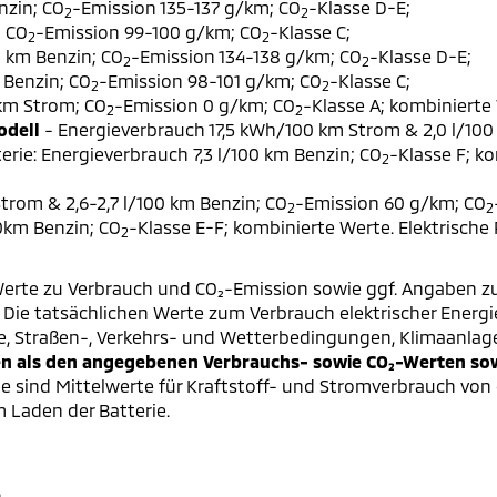
nzin; CO
-Emission 135-137 g/km; CO
-Klasse D-E;
2
2
; CO
-Emission 99-100 g/km; CO
-Klasse C;
2
2
0 km Benzin; CO
-Emission 134-138 g/km; CO
-Klasse D-E;
2
2
 Benzin; CO
-Emission 98-101 g/km; CO
-Klasse C;
2
2
 km Strom; CO
-Emission 0 g/km; CO
-Klasse A; kombinierte 
2
2
odell
- Energieverbrauch 17,5 kWh/100 km Strom & 2,0 l/100
erie: Energieverbrauch 7,3 l/100 km Benzin; CO
-Klasse F; k
2
trom & 2,6-2,7 l/100 km Benzin; CO
-Emission 60 g/km; CO
2
2
00km Benzin; CO
-Klasse E-F; kombinierte Werte. Elektrische
2
erte zu Verbrauch und CO₂-Emission sowie ggf. Angaben z
ie tatsächlichen Werte zum Verbrauch elektrischer Energie 
e, Straßen-, Verkehrs- und Wetterbedingungen, Klimaanlag
 als den angegebenen Verbrauchs- sowie CO₂-Werten sowi
 sind Mittelwerte für Kraftstoff- und Stromverbrauch von 
 Laden der Batterie.
.