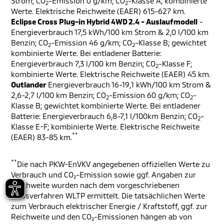
Strom; CO
-Emission 0 g/km; CO
-Klasse A; kombinierte
2
2
Werte. Elektrische Reichweite (EAER) 615-627 km.
Eclipse Cross Plug-in Hybrid 4WD 2.4 - Auslaufmodell
-
Energieverbrauch 17,5 kWh/100 km Strom & 2,0 l/100 km
Benzin; CO
-Emission 46 g/km; CO
-Klasse B; gewichtet
2
2
kombinierte Werte. Bei entladener Batterie:
Energieverbrauch 7,3 l/100 km Benzin; CO
-Klasse F;
2
kombinierte Werte. Elektrische Reichweite (EAER) 45 km.
Outlander
Energieverbrauch 16-19,1 kWh/100 km Strom &
2,6-2,7 l/100 km Benzin; CO
-Emission 60 g/km; CO
-
2
2
Klasse B; gewichtet kombinierte Werte. Bei entladener
Batterie: Energieverbrauch 6,8-7,1 l/100km Benzin; CO
-
2
Klasse E-F; kombinierte Werte. Elektrische Reichweite
**
(EAER) 83-85 km.
**
Die nach PKW-EnVKV angegebenen offiziellen Werte zu
Verbrauch und CO₂-Emission sowie ggf. Angaben zur
Reichweite wurden nach dem vorgeschriebenen
Messverfahren WLTP ermittelt. Die tatsächlichen Werte
zum Verbrauch elektrischer Energie / Kraftstoff, ggf. zur
Reichweite und den CO₂-Emissionen hängen ab von