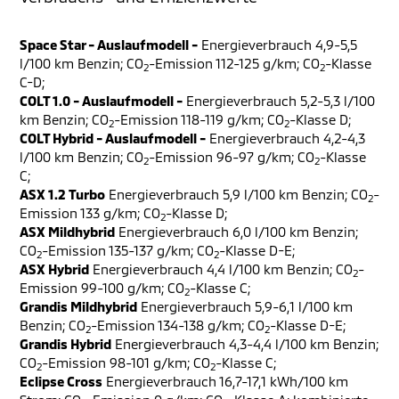
Space Star - Auslaufmodell -
Energieverbrauch 4,9-5,5
l/100 km Benzin; CO
-Emission 112-125 g/km; CO
-Klasse
2
2
C-D;
COLT 1.0 - Auslaufmodell -
Energieverbrauch 5,2-5,3 l/100
km Benzin; CO
-Emission 118-119 g/km; CO
-Klasse D;
2
2
COLT Hybrid - Auslaufmodell -
Energieverbrauch 4,2-4,3
l/100 km Benzin; CO
-Emission 96-97 g/km; CO
-Klasse
2
2
C;
ASX 1.2 Turbo
Energieverbrauch 5,9 l/100 km Benzin; CO
-
2
Emission 133 g/km; CO
-Klasse D;
2
ASX Mildhybrid
Energieverbrauch 6,0 l/100 km Benzin;
CO
-Emission 135-137 g/km; CO
-Klasse D-E;
2
2
ASX Hybrid
Energieverbrauch 4,4 l/100 km Benzin; CO
-
2
Emission 99-100 g/km; CO
-Klasse C;
2
Grandis Mildhybrid
Energieverbrauch 5,9-6,1 l/100 km
Benzin; CO
-Emission 134-138 g/km; CO
-Klasse D-E;
2
2
Grandis Hybrid
Energieverbrauch 4,3-4,4 l/100 km Benzin;
CO
-Emission 98-101 g/km; CO
-Klasse C;
2
2
Eclipse Cross
Energieverbrauch 16,7-17,1 kWh/100 km