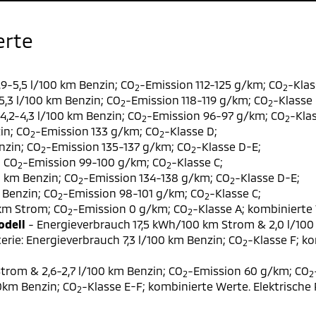
erte
9-5,5 l/100 km Benzin; CO
-Emission 112-125 g/km; CO
-Klas
2
2
,3 l/100 km Benzin; CO
-Emission 118-119 g/km; CO
-Klasse 
2
2
,2-4,3 l/100 km Benzin; CO
-Emission 96-97 g/km; CO
-Klas
2
2
in; CO
-Emission 133 g/km; CO
-Klasse D;
2
2
nzin; CO
-Emission 135-137 g/km; CO
-Klasse D-E;
2
2
; CO
-Emission 99-100 g/km; CO
-Klasse C;
2
2
0 km Benzin; CO
-Emission 134-138 g/km; CO
-Klasse D-E;
2
2
 Benzin; CO
-Emission 98-101 g/km; CO
-Klasse C;
2
2
 km Strom; CO
-Emission 0 g/km; CO
-Klasse A; kombinierte 
2
2
odell
- Energieverbrauch 17,5 kWh/100 km Strom & 2,0 l/100
erie: Energieverbrauch 7,3 l/100 km Benzin; CO
-Klasse F; k
2
trom & 2,6-2,7 l/100 km Benzin; CO
-Emission 60 g/km; CO
2
2
00km Benzin; CO
-Klasse E-F; kombinierte Werte. Elektrische
2